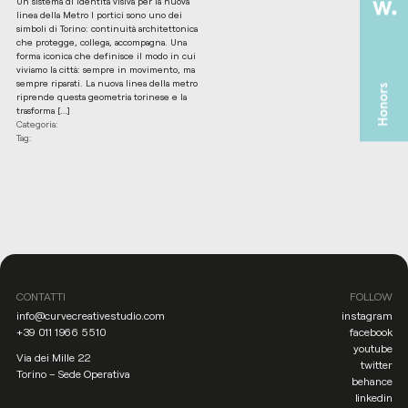
Un sistema di identità visiva per la nuova
linea della Metro I portici sono uno dei
simboli di Torino: continuità architettonica
che protegge, collega, accompagna. Una
forma iconica che definisce il modo in cui
viviamo la città: sempre in movimento, ma
sempre riparati. La nuova linea della metro
riprende questa geometria torinese e la
trasforma […]
Categoria:
Tag:
CONTATTI
FOLLOW
L
info@curvecreativestudio.com
instagram
T
+39 011 1966 5510
facebook
P
youtube
Via dei Mille 22
R
twitter
Torino – Sede Operativa
A
behance
linkedin
C