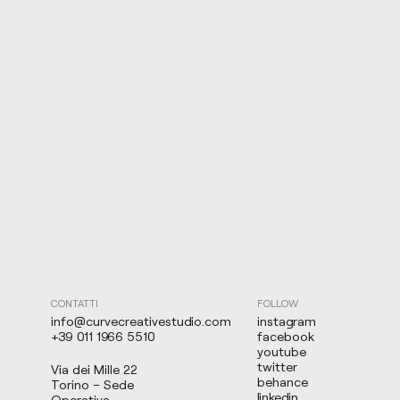
CONTATTI
FOLLOW
info@curvecreativestudio.com
instagram
+39 011 1966 5510
facebook
youtube
twitter
Via dei Mille 22
behance
Torino – Sede
linkedin
Operativa